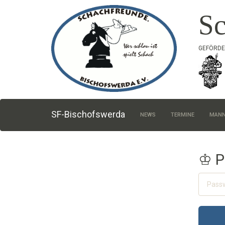
Sc
GEFÖRDE
SF-Bischofswerda
NEWS
TERMINE
MANN
♔ P
Passwor