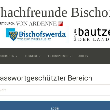
hachfreunde Bischo
RT DURCH:
SCHAFTEN
TURNIERE
FOTOS/PRESSE
ARCHIV
asswortgeschützter Bereich
t
LOGIN